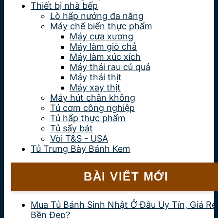
Thiết bị nhà bếp
Lò hấp nướng đa năng
Máy chế biến thực phẩm
Máy cưa xương
Máy làm giò chả
Máy làm xúc xích
Máy thái rau củ quả
Máy thái thịt
Máy xay thịt
Máy hút chân không
Tủ cơm công nghiệp
Tủ hấp thực phẩm
Tủ sấy bát
Vòi T&S - USA
Tủ Trưng Bày Bánh Kem
BÀI VIẾT MỚI
Mua Tủ Bánh Sinh Nhật Ở Đâu Uy Tín, Giá Rẻ
Bền Đẹp?