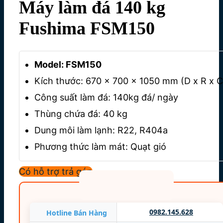
Máy làm đá 140 kg
Fushima FSM150
Model: FSM150
Kích thước: 670 x 700 x 1050 mm (D x R x C
Công suất làm đá: 140kg đá/ ngày
Thùng chứa đá: 40 kg
Dung môi làm lạnh: R22, R404a
Phương thức làm mát: Quạt gió
Điện áp: 220V/1P/50Hz
Có hỗ trợ trả góp
Công suất: 850 W
Bảo hành 12 tháng
0982.145.628
Hotline Bán Hàng