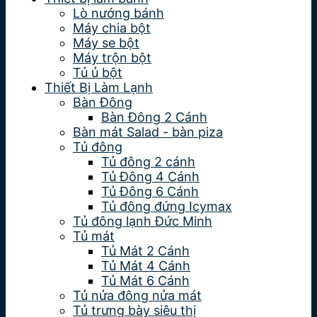
Lò nướng bánh
Máy chia bột
Máy se bột
Máy trộn bột
Tủ ủ bột
Thiết Bị Làm Lạnh
Bàn Đông
Bàn Đông 2 Cánh
Bàn mát Salad - bàn piza
Tủ đông
Tủ đông 2 cánh
Tủ Đông 4 Cánh
Tủ Đông 6 Cánh
Tủ đông đứng Icymax
Tủ đông lạnh Đức Minh
Tủ mát
Tủ Mát 2 Cánh
Tủ Mát 4 Cánh
Tủ Mát 6 Cánh
Tủ nửa đông nửa mát
Tủ trưng bày siêu thị