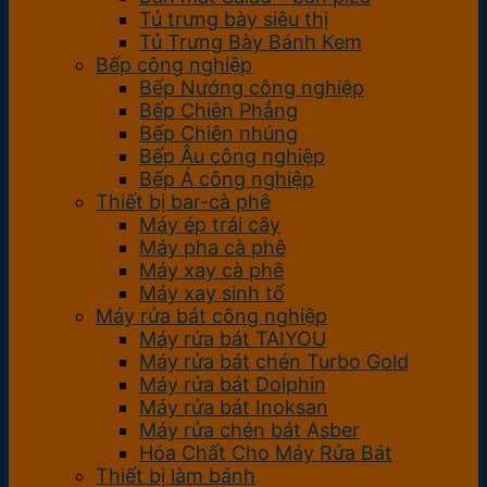
Tủ trưng bày siêu thị
Tủ Trưng Bày Bánh Kem
Bếp công nghiệp
Bếp Nướng công nghiệp
Bếp Chiên Phẳng
Bếp Chiên nhúng
Bếp Âu công nghiệp
Bếp Á công nghiệp
Thiết bị bar-cà phê
Máy ép trái cây
Máy pha cà phê
Máy xay cà phê
Máy xay sinh tố
Máy rửa bát công nghiệp
Máy rửa bát TAIYOU
Máy rửa bát chén Turbo Gold
Máy rửa bát Dolphin
Máy rửa bát Inoksan
Máy rửa chén bát Asber
Hóa Chất Cho Máy Rửa Bát
Thiết bị làm bánh