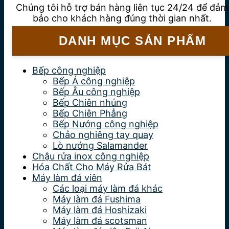
Chúng tôi hỗ trợ bán hàng liên tục 24/24 để đảm
bảo cho khách hàng đúng thời gian nhất.
DANH MỤC SẢN PHẨM
Bếp công nghiệp
Bếp Á công nghiệp
Bếp Âu công nghiệp
Bếp Chiên nhúng
Bếp Chiên Phẳng
Bếp Nướng công nghiệp
Chảo nghiêng tay quay
Lò nướng Salamander
Chậu rửa inox công nghiệp
Hóa Chất Cho Máy Rửa Bát
Máy làm đá viên
Các loại máy làm đá khác
Máy làm đá Fushima
Máy làm đá Hoshizaki
Máy làm đá scotsman