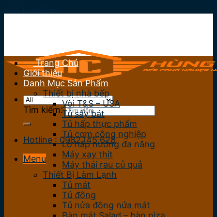
Skip to content
Trang Chủ
Giới thiệu
Danh Mục Sản Phẩm
Thiết bị nhà bếp
Vòi T&S – USA
Tìm kiếm:
Tủ sấy bát
Tủ hấp thực phẩm
Tủ cơm công nghiệp
Hotline : 0982.145.628
Lò hấp nướng đa năng
Máy xay thịt
Menu
Máy thái rau củ quả
Thiết Bị Làm Lạnh
Tủ mát
Tủ đông
Tủ nửa đông nửa mát
Bàn mát Salad – bàn piza