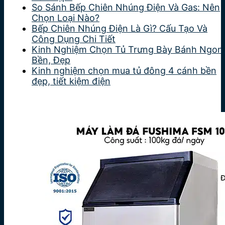
So Sánh Bếp Chiên Nhúng Điện Và Gas: Nên
Chọn Loại Nào?
Bếp Chiên Nhúng Điện Là Gì? Cấu Tạo Và
Công Dụng Chi Tiết
Kinh Nghiệm Chọn Tủ Trưng Bày Bánh Ngon
Bền, Đẹp
Kinh nghiệm chọn mua tủ đông 4 cánh bền
đẹp, tiết kiệm điện