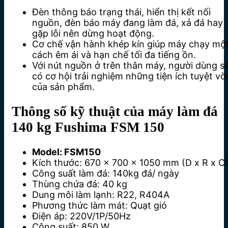
Đèn thông báo trạng thái, hiển thị kết nối
nguồn, đèn báo máy đang làm đá, xả đá hay
gặp lỗi nên dừng hoạt động.
Cơ chế vận hành khép kín giúp máy chạy mộ
cách êm ái và hạn chế tối đa tiếng ồn.
Với nút nguồn ở trên thân máy, người dùng s
có cơ hội trải nghiệm những tiện ích tuyệt vời
của sản phẩm.
Thông số kỹ thuật của máy làm đá
140 kg Fushima FSM 150
Model: FSM150
Kích thước: 670 x 700 x 1050 mm (D x R x C
Công suất làm đá: 140kg đá/ ngày
Thùng chứa đá: 40 kg
Dung môi làm lạnh: R22, R404A
Phương thức làm mát: Quạt gió
Điện áp: 220V/1P/50Hz
Công suất: 850 W