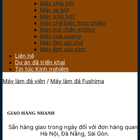
Máy chia bột
Máy se bột
Máy trộn bột
Máy chế biến thực phẩm
Máy hút chân không
Máy cưa xương
Máy làm giò chả
Máy làm xúc xích
Liên hệ
Dự án đã triển khai
Tin tức Kinh nghiệm
Máy làm đá viên
/
Máy làm đá Fushima
GIAO HÀNG NHANH
Sẵn hàng giao trong ngày đối với đơn hàng quan
Hà Nội, Đà Nẵng, Sài Gòn.