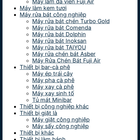
Máy làm đá viên Fuji Air
Máy làm kem tươi
Máy rửa bát công nghiệp
Máy rửa bát chén Turbo Gold
Máy rửa bát Comenda
Máy rửa bát Dolphin
Máy rửa bát Inoksan
Máy rửa bát TAIYOU
Máy rửa chén bát Asber
Máy Rửa Chén Bát Fuji Air
Thiết bị bar-cà phê
Máy ép trái cây
Máy pha cà phê
Máy xay cà phê
Máy xay sinh tố
Tủ mát Minibar
Thiết bị công nghiệp khác
Thiết bị giặt là
Máy giặt công nghiệp
Máy sấy công nghiệp
Thiết bị khác
Thiết bị làm bánh