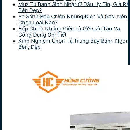
Mua Tủ Bánh Sinh Nhật Ở Đâu Uy Tín, Giá Rẻ
Bền Đẹp?
So Sánh Bếp Chiên Nhúng Điện Và Gas: Nên
Chọn Loại Nào?
Bếp Chiên Nhúng Điện Là Gì? Cấu Tạo Và
Công Dụng Chi Tiết
Kinh Nghiệm Chọn Tủ Trưng Bày Bánh Ngon
Bền, Đẹp