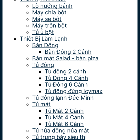
Lò nướng bánh
Máy chia bột
Máy se bột
Máy trộn bột
Tủ ủ bột
Thiết Bị Làm Lạnh
Bàn Đông
Bàn Đông 2 Cánh
Bàn mát Salad - bàn piza
Tủ đông
Tủ đông 2 cánh
Tủ Đông 4 Cánh
Tủ Đông 6 Cánh
Tủ đông đứng Icymax
Tủ đông lạnh Đức Minh
Tủ mát
Tủ Mát 2 Cánh
Tủ Mát 4 Cánh
Tủ Mát 6 Cánh
Tủ nửa đông nửa mát
Tủ trưng bày siêu thị