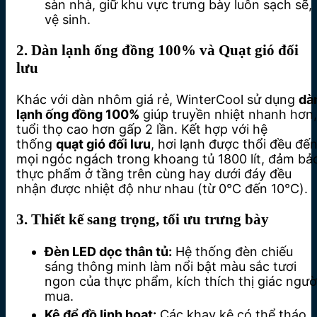
sàn nhà, giữ khu vực trưng bày luôn sạch sẽ,
vệ sinh.
2. Dàn lạnh ống đồng 100% và Quạt gió đối
lưu
Khác với dàn nhôm giá rẻ, WinterCool sử dụng
dà
lạnh ống đồng 100%
giúp truyền nhiệt nhanh hơn,
tuổi thọ cao hơn gấp 2 lần. Kết hợp với hệ
thống
quạt gió đối lưu
, hơi lạnh được thổi đều đế
mọi ngóc ngách trong khoang tủ 1800 lít, đảm bả
thực phẩm ở tầng trên cùng hay dưới đáy đều
nhận được nhiệt độ như nhau (từ 0℃ đến 10℃).
3. Thiết kế sang trọng, tối ưu trưng bày
Đèn LED dọc thân tủ:
Hệ thống đèn chiếu
sáng thông minh làm nổi bật màu sắc tươi
ngon của thực phẩm, kích thích thị giác ngườ
mua.
Kệ để đồ linh hoạt:
Các khay kệ có thể tháo