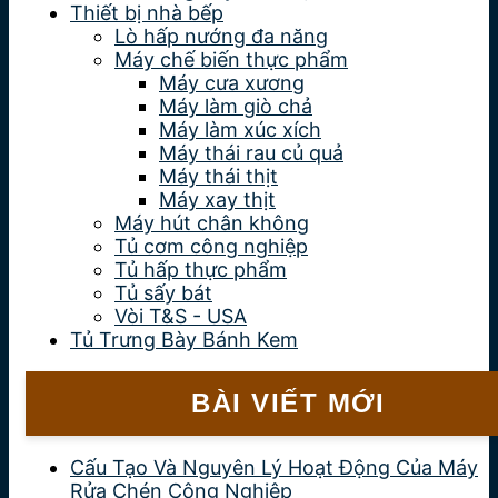
Thiết bị nhà bếp
Lò hấp nướng đa năng
Máy chế biến thực phẩm
Máy cưa xương
Máy làm giò chả
Máy làm xúc xích
Máy thái rau củ quả
Máy thái thịt
Máy xay thịt
Máy hút chân không
Tủ cơm công nghiệp
Tủ hấp thực phẩm
Tủ sấy bát
Vòi T&S - USA
Tủ Trưng Bày Bánh Kem
BÀI VIẾT MỚI
Cấu Tạo Và Nguyên Lý Hoạt Động Của Máy
Rửa Chén Công Nghiệp