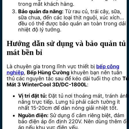
trong mắt khách hàng.
Bảo quản đa năng:
Từ rau củ, trái cây, sữa,
sữa chua, đến các loại thịt nguội, xúc xích…
đều có thể được bảo quản an toàn trong dải
nhiệt độ lý tưởng.
Hướng dẫn sử dụng và bảo quản tủ
mát bền bỉ
Là chuyên gia trong lĩnh vực thiết bị
bếp công
nghiệp
,
Bếp Hùng Cường
khuyên bạn nên tuân
thủ các nguyên tắc sau để kéo dài tuổi thọ cho
Tủ
Mát 3 WinterCool 3D/DC-1800L
:
Vị trí đặt tủ:
Đặt tủ nơi thoáng mát, tránh ánh
nắng trực tiếp. Lưng tủ phải cách tường ít
nhất 15-20cm để dàn nóng giải nhiệt tốt.
Nguồn điện:
Sử dụng ổ cắm riêng biệt, đảm
bảo điện áp ổn định 220V. Nên dùng thêm ổ
áp nếu khu vực điện yếu.