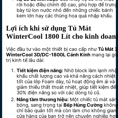
rời hoặc điều chỉnh độ cao, phù hợp để trưng
bày từ lon nước nhỏ đến những chiếc bánh
kem lớn hay các thùng hoa quả nhập khẩu.
Lợi ích khi sử dụng Tủ Mát
WinterCool 1800 Lít cho kinh doan
Việc đầu tư vào một thiết bị cao cấp như
Tủ Mát 3
WinterCool 3D/DC-1800L Cánh Kính
mang lại gi
trị kinh tế lâu dài:
Tiết kiệm điện năng:
Nhờ block làm lạnh nhậ
khẩu chất lượng cao và khả năng cách nhiệt
tốt của lớp Foam dày, tủ hoạt động êm ái và
giảm thiểu thất thoát nhiệt, giúp tiết kiệm đế
30% điện năng so với các dòng tủ cũ.
Nâng tầm thương hiệu:
Một chiếc tủ mát sán
bóng, sang trọng tại
Bếp Hùng Cường
không
chỉ bảo quản tốt mà còn làm cho không gian
cửa hàng của bạn trở nên chuyên nghiệp hơ