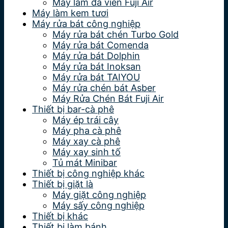
Máy làm đá viên Fuji Air
Máy làm kem tươi
Máy rửa bát công nghiệp
Máy rửa bát chén Turbo Gold
Máy rửa bát Comenda
Máy rửa bát Dolphin
Máy rửa bát Inoksan
Máy rửa bát TAIYOU
Máy rửa chén bát Asber
Máy Rửa Chén Bát Fuji Air
Thiết bị bar-cà phê
Máy ép trái cây
Máy pha cà phê
Máy xay cà phê
Máy xay sinh tố
Tủ mát Minibar
Thiết bị công nghiệp khác
Thiết bị giặt là
Máy giặt công nghiệp
Máy sấy công nghiệp
Thiết bị khác
Thiết bị làm bánh