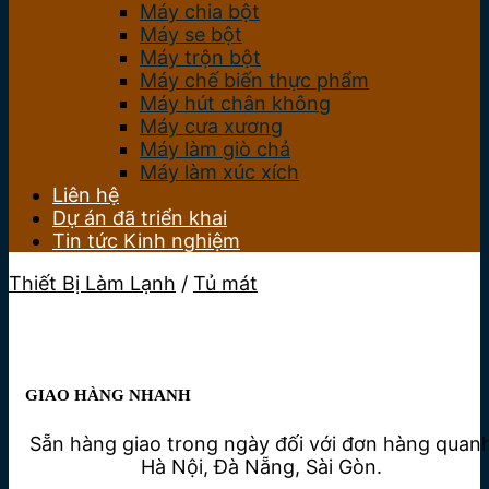
Máy chia bột
Máy se bột
Máy trộn bột
Máy chế biến thực phẩm
Máy hút chân không
Máy cưa xương
Máy làm giò chả
Máy làm xúc xích
Liên hệ
Dự án đã triển khai
Tin tức Kinh nghiệm
Thiết Bị Làm Lạnh
/
Tủ mát
GIAO HÀNG NHANH
Sẵn hàng giao trong ngày đối với đơn hàng quan
Hà Nội, Đà Nẵng, Sài Gòn.