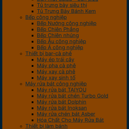
Tủ trưng bày siêu thị
Tủ Trưng Bày Bánh Kem
Bếp công nghiệp
Bếp Nướng công nghiệp
Bếp Chiên Phẳng
Bếp Chiên nhúng
Bếp Âu công nghiệp
Bếp Á công nghiệp
Thiết bị bar-cà phê
Máy ép trái cây
Máy pha cà phê
Máy xay cà phê
Máy xay sinh tố
Máy rửa bát công nghiệp
Máy rửa bát TAIYOU
Máy rửa bát chén Turbo Gold
Máy rửa bát Dolphin
Máy rửa bát Inoksan
Máy rửa chén bát Asber
Hóa Chất Cho Máy Rửa Bát
Thiết bị làm bánh