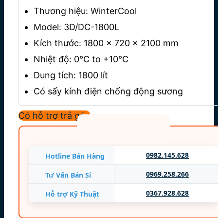
Thương hiệu: WinterCool
Model: 3D/DC-1800L
Kích thước: 1800 x 720 x 2100 mm
Nhiệt độ: 0℃ to +10℃
Dung tích: 1800 lít
Có sấy kính điện chống động sương
Có sấy khung chống chảy nước
Có hỗ trợ trả góp
Công suất: 468 W
Điện áp: 220V/50Hz
Trọng lượng: 200 Kg
0982.145.628
Hotline Bán Hàng
Tiêu chuẩn chất lượng Thái Lan
0969.258.266
Tư Vấn Bán Sỉ
0367.928.628
Hỗ trợ Kỹ Thuật