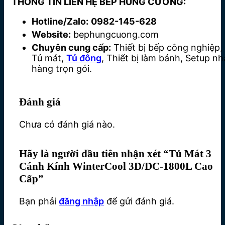
THÔNG TIN LIÊN HỆ BẾP HÙNG CƯỜNG:
Hotline/Zalo:
0982-145-628
Website:
bephungcuong.com
Chuyên cung cấp:
Thiết bị bếp công nghiệp,
Tủ mát,
Tủ đông
, Thiết bị làm bánh, Setup nh
hàng trọn gói.
Đánh giá
Chưa có đánh giá nào.
Hãy là người đầu tiên nhận xét “Tủ Mát 3
Cánh Kính WinterCool 3D/DC-1800L Cao
Cấp”
Bạn phải
đăng nhập
để gửi đánh giá.