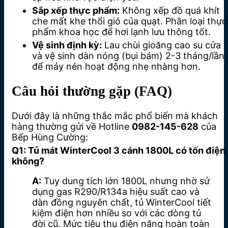
Sắp xếp thực phẩm:
Không xếp đồ quá khít
che mất khe thổi gió của quạt. Phân loại thực
phẩm khoa học để hơi lạnh lưu thông tốt.
Vệ sinh định kỳ:
Lau chùi gioăng cao su cửa
và vệ sinh dàn nóng (bụi bám) 2-3 tháng/lần
để máy nén hoạt động nhẹ nhàng hơn.
Câu hỏi thường gặp (FAQ)
Dưới đây là những thắc mắc phổ biến mà khách
hàng thường gửi về Hotline
0982-145-628
của
Bếp Hùng Cường:
Q1: Tủ mát WinterCool 3 cánh 1800L có tốn điện
không?
A:
Tuy dung tích lớn 1800L nhưng nhờ sử
dụng gas R290/R134a hiệu suất cao và
dàn đồng nguyên chất, tủ WinterCool tiết
kiệm điện hơn nhiều so với các dòng tủ
đời cũ. Mức tiêu thụ điện năng hoàn toàn