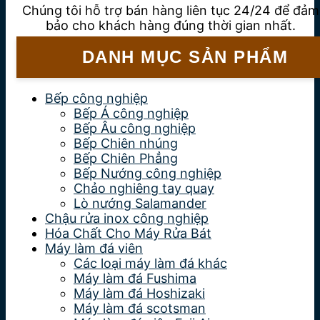
Chúng tôi hỗ trợ bán hàng liên tục 24/24 để đảm
bảo cho khách hàng đúng thời gian nhất.
DANH MỤC SẢN PHẨM
Bếp công nghiệp
Bếp Á công nghiệp
Bếp Âu công nghiệp
Bếp Chiên nhúng
Bếp Chiên Phẳng
Bếp Nướng công nghiệp
Chảo nghiêng tay quay
Lò nướng Salamander
Chậu rửa inox công nghiệp
Hóa Chất Cho Máy Rửa Bát
Máy làm đá viên
Các loại máy làm đá khác
Máy làm đá Fushima
Máy làm đá Hoshizaki
Máy làm đá scotsman