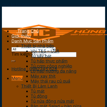
Skip to content
Trang Chủ
Giới thiệu
Danh Mục Sản Phẩm
Thiết bị nhà bếp
Vòi T&S – USA
Tìm kiếm:
Tủ sấy bát
Tủ hấp thực phẩm
Tủ cơm công nghiệp
Hotline : 0982.145.628
Lò hấp nướng đa năng
Máy xay thịt
Menu
Máy thái rau củ quả
Thiết Bị Làm Lạnh
Tủ mát
Tủ đông
Tủ nửa đông nửa mát
Bàn mát Salad – bàn piza