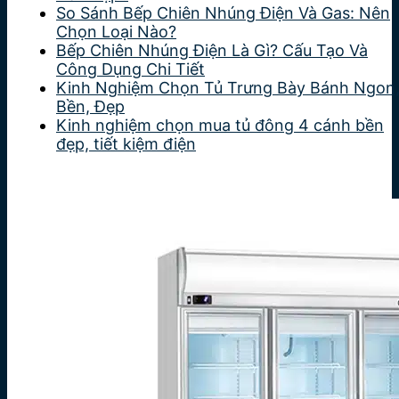
So Sánh Bếp Chiên Nhúng Điện Và Gas: Nên
Chọn Loại Nào?
Bếp Chiên Nhúng Điện Là Gì? Cấu Tạo Và
Công Dụng Chi Tiết
Kinh Nghiệm Chọn Tủ Trưng Bày Bánh Ngon
Bền, Đẹp
Kinh nghiệm chọn mua tủ đông 4 cánh bền
đẹp, tiết kiệm điện