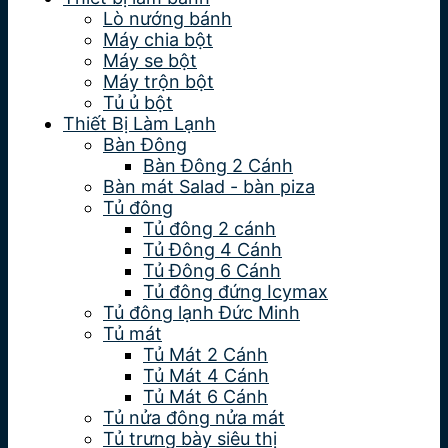
Lò nướng bánh
Máy chia bột
Máy se bột
Máy trộn bột
Tủ ủ bột
Thiết Bị Làm Lạnh
Bàn Đông
Bàn Đông 2 Cánh
Bàn mát Salad - bàn piza
Tủ đông
Tủ đông 2 cánh
Tủ Đông 4 Cánh
Tủ Đông 6 Cánh
Tủ đông đứng Icymax
Tủ đông lạnh Đức Minh
Tủ mát
Tủ Mát 2 Cánh
Tủ Mát 4 Cánh
Tủ Mát 6 Cánh
Tủ nửa đông nửa mát
Tủ trưng bày siêu thị