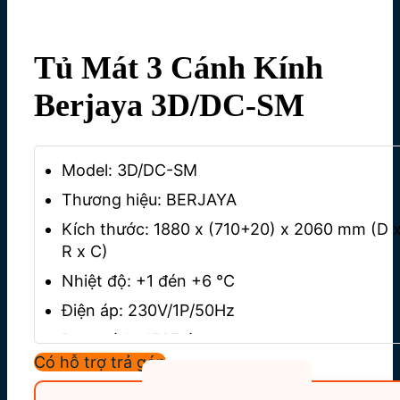
Tủ Mát 3 Cánh Kính
Berjaya 3D/DC-SM
Model: 3D/DC-SM
Thương hiệu: BERJAYA
Kích thước: 1880 x (710+20) x 2060 mm (D 
R x C)
Nhiệt độ: +1 đén +6 °C
Điện áp: 230V/1P/50Hz
Dung tích: 1507 lít
Có hỗ trợ trả góp
Công suất: 1080 W – 1190 W
Dung môi làm lạnh: R134a