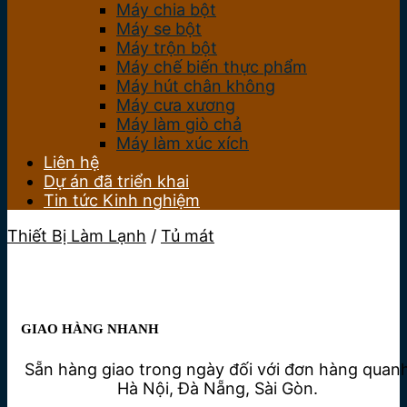
Máy chia bột
Máy se bột
Máy trộn bột
Máy chế biến thực phẩm
Máy hút chân không
Máy cưa xương
Máy làm giò chả
Máy làm xúc xích
Liên hệ
Dự án đã triển khai
Tin tức Kinh nghiệm
Thiết Bị Làm Lạnh
/
Tủ mát
GIAO HÀNG NHANH
Sẵn hàng giao trong ngày đối với đơn hàng quan
Hà Nội, Đà Nẵng, Sài Gòn.