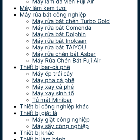
Máy làm đá viên Fuji Air
Máy làm kem tươi
Máy rửa bát công nghiệp
Máy rửa bát chén Turbo Gold
Máy rửa bát Comenda
Máy rửa bát Dolphin
Máy rửa bát Inoksan
Máy rửa bát TAIYOU
Máy rửa chén bát Asber
Máy Rửa Chén Bát Fuji Air
Thiết bị bar-cà phê
Máy ép trái cây
Máy pha cà phê
Máy xay cà phê
Máy xay sinh tố
Tủ mát Minibar
Thiết bị công nghiệp khác
Thiết bị giặt là
Máy giặt công nghiệp
Máy sấy công nghiệp
Thiết bị khác
Thiết bị làm bánh