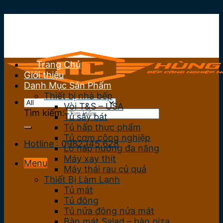
Skip to content
Trang Chủ
Giới thiệu
Danh Mục Sản Phẩm
Thiết bị nhà bếp
Vòi T&S – USA
Tìm kiếm:
Tủ sấy bát
Tủ hấp thực phẩm
Tủ cơm công nghiệp
Hotline : 0982.145.628
Lò hấp nướng đa năng
Máy xay thịt
Menu
Máy thái rau củ quả
Thiết Bị Làm Lạnh
Tủ mát
Tủ đông
Tủ nửa đông nửa mát
Bàn mát Salad – bàn piza