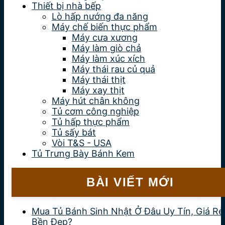
Thiết bị nhà bếp
Lò hấp nướng đa năng
Máy chế biến thực phẩm
Máy cưa xương
Máy làm giò chả
Máy làm xúc xích
Máy thái rau củ quả
Máy thái thịt
Máy xay thịt
Máy hút chân không
Tủ cơm công nghiệp
Tủ hấp thực phẩm
Tủ sấy bát
Vòi T&S - USA
Tủ Trưng Bày Bánh Kem
BÀI VIẾT MỚI
Mua Tủ Bánh Sinh Nhật Ở Đâu Uy Tín, Giá Rẻ
Bền Đẹp?