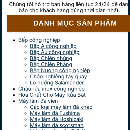
Chúng tôi hỗ trợ bán hàng liên tục 24/24 để đảm
bảo cho khách hàng đúng thời gian nhất.
DANH MỤC SẢN PHẨM
Bếp công nghiệp
Bếp Á công nghiệp
Bếp Âu công nghiệp
Bếp Chiên nhúng
Bếp Chiên Phẳng
Bếp Nướng công nghiệp
Chảo nghiêng tay quay
Lò nướng Salamander
Chậu rửa inox công nghiệp
Hóa Chất Cho Máy Rửa Bát
Máy làm đá viên
Các loại máy làm đá khác
Máy làm đá Fushima
Máy làm đá Hoshizaki
Máy làm đá scotsman