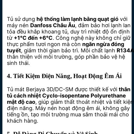
Tủ sử dụng
hệ thống làm lạnh bằng quạt gió
với
máy nén
Danfoss Châu Âu
, đảm bảo hơi lạnh lan
tỏa đều khắp khoang tủ, duy trì nhiệt độ ổn định
từ
+1°C đến +6°C
. Công nghệ này không chỉ giữ
thực phẩm tươi ngon mà còn
ngăn ngừa đóng
tuyết
, giảm thời gian bảo trì. Môi chất lạnh
R134A
thân thiện với môi trường, góp phần bảo vệ hệ
sinh thái.
4. Tiết Kiệm Điện Năng, Hoạt Động Êm Ái
Tủ mát Berjaya 3D/DC-SM được thiết kế với
thân
tủ cách nhiệt Cyclo-isopentane Polyurethane
mật độ cao
, giúp giảm thất thoát nhiệt và tiết kiệ
điện năng. Máy nén hoạt động êm ái, không gây
tiếng ồn, tạo môi trường mua sắm thoải mái cho
khách hàng.
5. Dễ Dàng Di Chuyển và Vệ Sinh