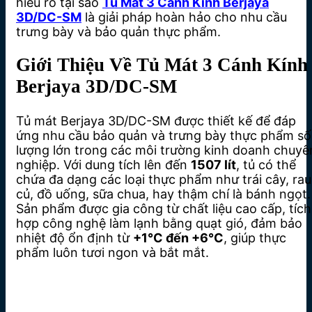
hiểu rõ tại sao
Tủ Mát 3 Cánh Kính Berjaya
3D/DC-SM
là giải pháp hoàn hảo cho nhu cầu
trưng bày và bảo quản thực phẩm.
Giới Thiệu Về Tủ Mát 3 Cánh Kính
Berjaya 3D/DC-SM
Tủ mát Berjaya 3D/DC-SM được thiết kế để đáp
ứng nhu cầu bảo quản và trưng bày thực phẩm số
lượng lớn trong các môi trường kinh doanh chuyê
nghiệp. Với dung tích lên đến
1507 lít
, tủ có thể
chứa đa dạng các loại thực phẩm như trái cây, rau
củ, đồ uống, sữa chua, hay thậm chí là bánh ngọt.
Sản phẩm được gia công từ chất liệu cao cấp, tích
hợp công nghệ làm lạnh bằng quạt gió, đảm bảo
nhiệt độ ổn định từ
+1°C đến +6°C
, giúp thực
phẩm luôn tươi ngon và bắt mắt.