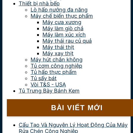
Thiết bị nhà bếp
Lò hấp nướng đa năng
Máy chế biến thực phẩm
Máy cưa xương
Máy làm giò chả
Máy làm xúc xích
Máy thái rau củ quả
Máy thái thịt
Máy xay thịt
Máy hút chân không
Tủ cơm công nghiệp
Tủ hấp thực phẩm
Tủ sấy bát
Vòi T&S - USA
Tủ Trưng Bày Bánh Kem
BÀI VIẾT MỚI
Cấu Tạo Và Nguyên Lý Hoạt Động Của Máy
Rửa Chén Công Nghiệp