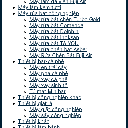
Máy làm đá viên Fuji Air
Máy làm kem tươi
Máy rửa bát công nghiệp
Máy rửa bát chén Turbo Gold
Máy rửa bát Comenda
Máy rửa bát Dolphin
Máy rửa bát Inoksan
Máy rửa bát TAIYOU
Máy rửa chén bát Asber
Máy Rửa Chén Bát Fuji Air
Thiết bị bar-cà phê
Máy ép trái cây
Máy pha cà phê
Máy xay cà phê
Máy xay sinh tố
Tủ mát Minibar
Thiết bị công nghiệp khác
Thiết bị giặt là
Máy giặt công nghiệp
Máy sấy công nghiệp
Thiết bị khác
Thiết bị làm bánh