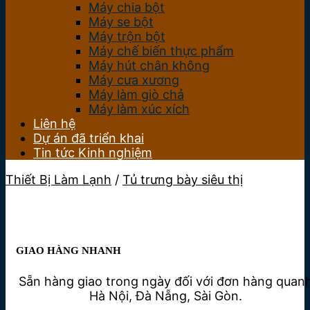
Máy chia bột
Máy se bột
Máy trộn bột
Máy chế biến thực phẩm
Máy hút chân không
Máy cưa xương
Máy làm giò chả
Máy làm xúc xích
Liên hệ
Dự án đã triển khai
Tin tức Kinh nghiệm
Thiết Bị Làm Lạnh
/
Tủ trưng bày siêu thị
GIAO HÀNG NHANH
Sẵn hàng giao trong ngày đối với đơn hàng quan
Hà Nội, Đà Nẵng, Sài Gòn.