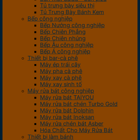
Tủ trưng bày siêu thị
Tủ Trưng Bày Bánh Kem
Bếp công nghiệp
Bếp Nướng công nghiệp
Bếp Chiên Phẳng
Bếp Chiên nhúng
Bếp Âu công nghiệp
Bếp Á công nghiệp
Thiết bị bar-cà phê
Máy ép trái cây
Máy pha cà phê
Máy xay cà phê
Máy xay sinh tố
Máy rửa bát công nghiệp
Máy rửa bát TAIYOU
Máy rửa bát chén Turbo Gold
Máy rửa bát Dolphin
Máy rửa bát Inoksan
Máy rửa chén bát Asber
Hóa Chất Cho Máy Rửa Bát
Thiết bị làm bánh