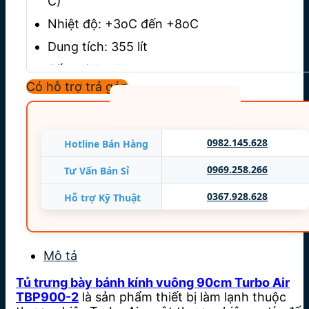
C)
Nhiệt độ: +3oC đến +8oC
Dung tích: 355 lít
Sấy sợi 4 mặt
Có hỗ trợ trả góp
Có quạt gió xung quanh
Cửa lùa tiện lợi, tiết kiệm diện tích
Công suất: 670 W
0982.145.628
Hotline Bán Hàng
Điện áp: 220V/50Hz/1P
0969.258.266
Tư Vấn Bán Sỉ
Trọng lượng: 180 kg
0367.928.628
Hỗ trợ Kỹ Thuật
Xuất xứ: Hàn Quốc
Mô tả
Tủ trưng bày bánh kính vuông 90cm Turbo Air
TBP900-2
là sản phẩm thiết bị làm lạnh thuộc