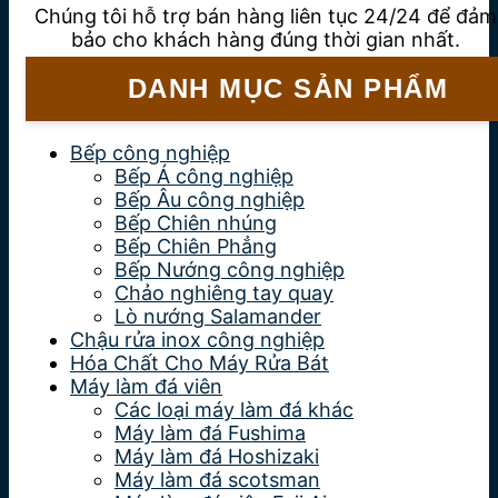
Chúng tôi hỗ trợ bán hàng liên tục 24/24 để đảm
bảo cho khách hàng đúng thời gian nhất.
DANH MỤC SẢN PHẨM
Bếp công nghiệp
Bếp Á công nghiệp
Bếp Âu công nghiệp
Bếp Chiên nhúng
Bếp Chiên Phẳng
Bếp Nướng công nghiệp
Chảo nghiêng tay quay
Lò nướng Salamander
Chậu rửa inox công nghiệp
Hóa Chất Cho Máy Rửa Bát
Máy làm đá viên
Các loại máy làm đá khác
Máy làm đá Fushima
Máy làm đá Hoshizaki
Máy làm đá scotsman