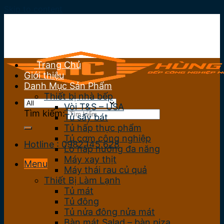
Skip to content
Trang Chủ
Giới thiệu
Danh Mục Sản Phẩm
Thiết bị nhà bếp
Vòi T&S – USA
Tìm kiếm:
Tủ sấy bát
Tủ hấp thực phẩm
Tủ cơm công nghiệp
Hotline : 0982.145.628
Lò hấp nướng đa năng
Máy xay thịt
Menu
Máy thái rau củ quả
Thiết Bị Làm Lạnh
Tủ mát
Tủ đông
Tủ nửa đông nửa mát
Bàn mát Salad – bàn piza