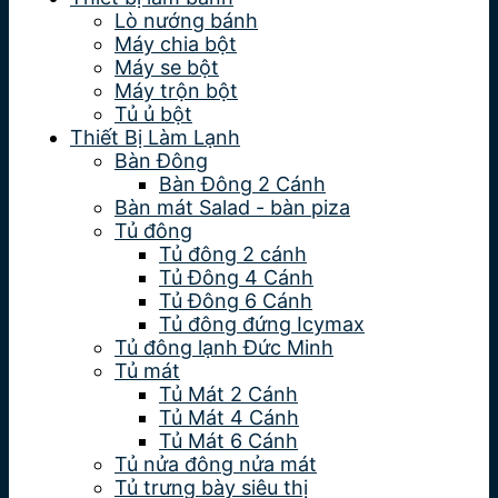
Lò nướng bánh
Máy chia bột
Máy se bột
Máy trộn bột
Tủ ủ bột
Thiết Bị Làm Lạnh
Bàn Đông
Bàn Đông 2 Cánh
Bàn mát Salad - bàn piza
Tủ đông
Tủ đông 2 cánh
Tủ Đông 4 Cánh
Tủ Đông 6 Cánh
Tủ đông đứng Icymax
Tủ đông lạnh Đức Minh
Tủ mát
Tủ Mát 2 Cánh
Tủ Mát 4 Cánh
Tủ Mát 6 Cánh
Tủ nửa đông nửa mát
Tủ trưng bày siêu thị